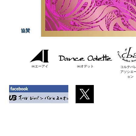
協賛
㈱エーアイ
㈱オデット
コルテバ
アソシエ
ョン