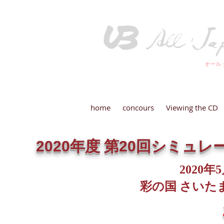
​オール
home
concours
Viewing the CD
2020年度 第20回シミュ
2020
彩の国 さいた