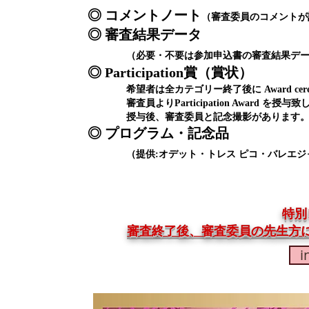
◎ コメントノート
（審査委員のコメントが
◎ 審査結果データ
（必要・不要は参加申込書の審査結果データ
◎ Participation賞（賞状）
希望者は全カテゴリー終了後に Award cere
審査員よりParticipation Award を授与致
授与後、審査委員と記念撮影があります
◎ プログラム・記念品
（提供:オデット・トレス ピコ・バレエジ
特別
審査終了後、審査委員の先生方
i