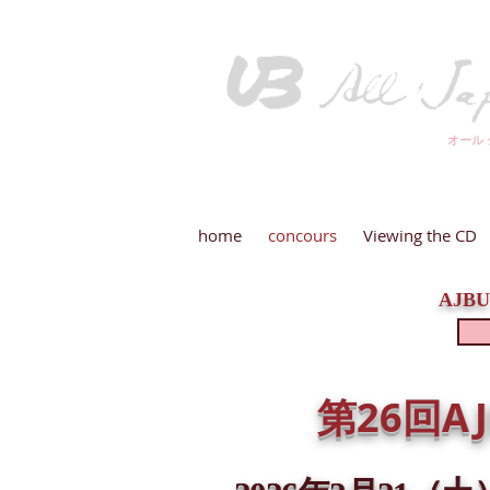
​オール
home
concours
Viewing the CD
AJB
第26回A