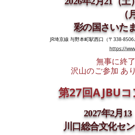
2026年2月21（
（
​彩の国さいた
JR埼京線 与野本町駅西口（〒338-8506さ
https://www
無事に終
沢山のご参加 あ
第27回AJBU
2027年2月
川口総合文化セン